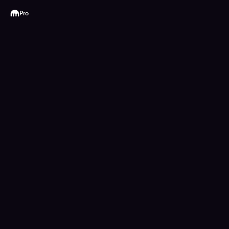
Kraken
Pro