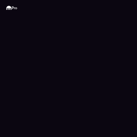
Kraken
Pro