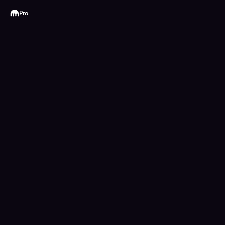
Kraken
Pro