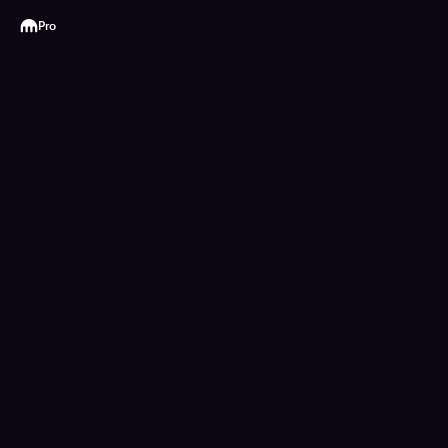
Kraken
Pro