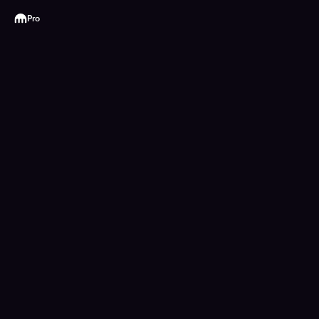
Kraken
Pro