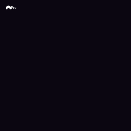
Kraken
Pro