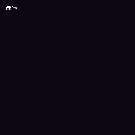
Kraken
Pro