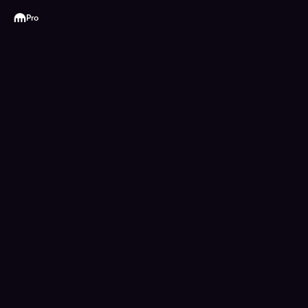
Kraken
Pro