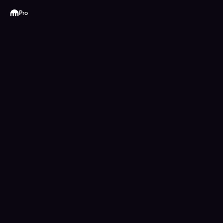
Kraken
Pro