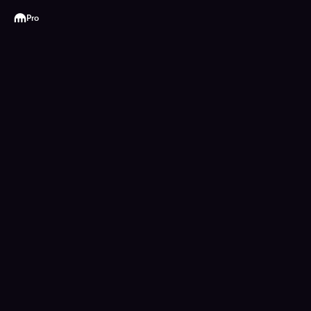
Kraken
Pro