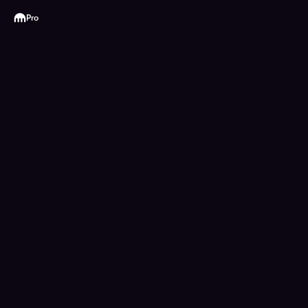
Kraken
Pro