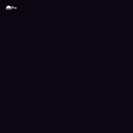
Kraken
Pro