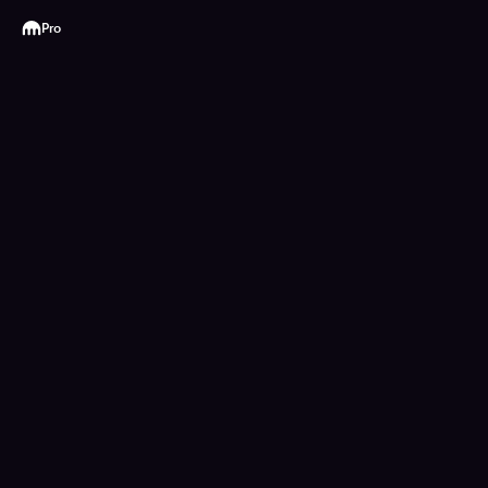
Kraken
Pro