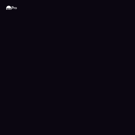
Kraken
Pro