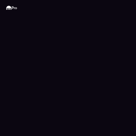
Kraken
Pro