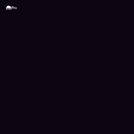
Kraken
Pro