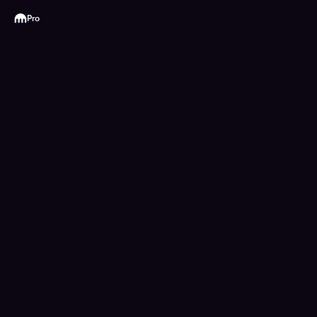
Kraken
Pro