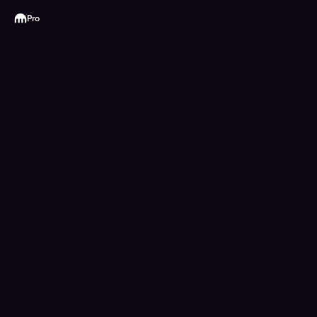
Kraken
Pro