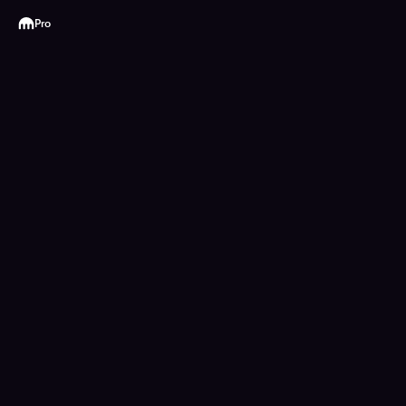
Kraken
Pro