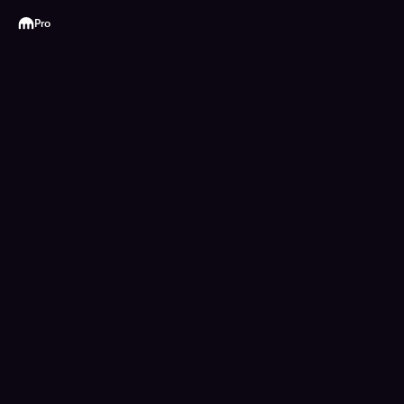
Kraken
Pro