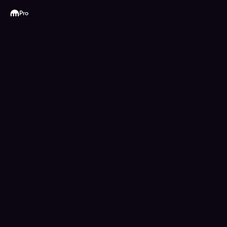
Kraken
Pro