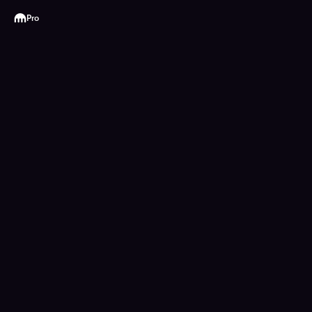
Kraken
Pro