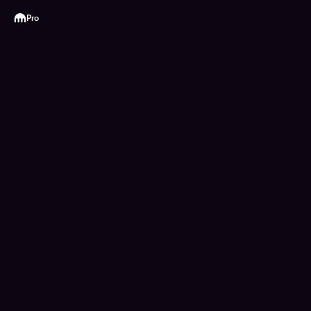
Kraken
Pro