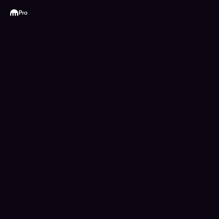
Kraken
Pro