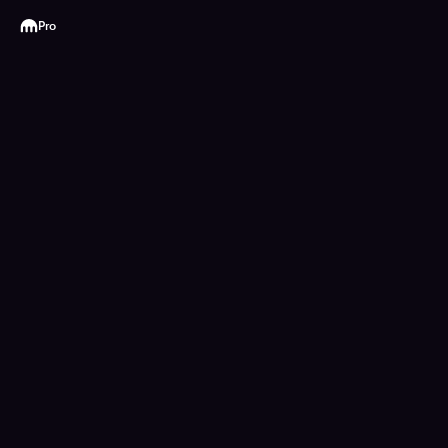
Kraken
Pro