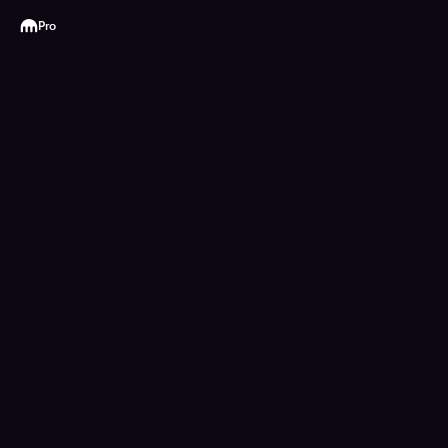
Kraken
Pro