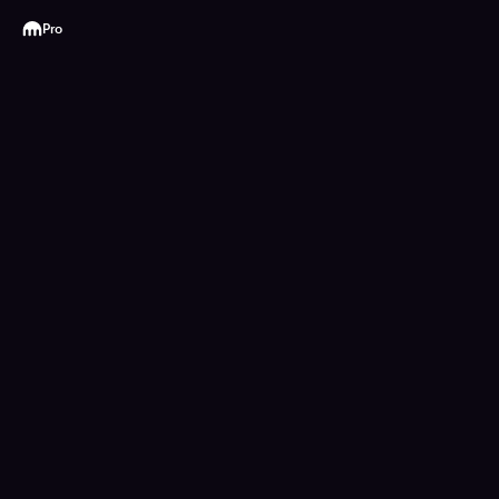
Kraken
Pro