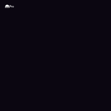
Kraken
Pro