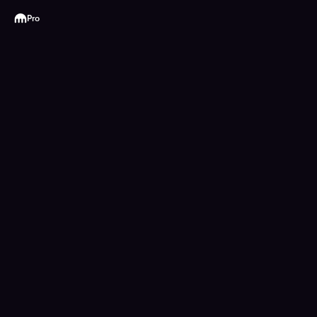
Kraken
Pro