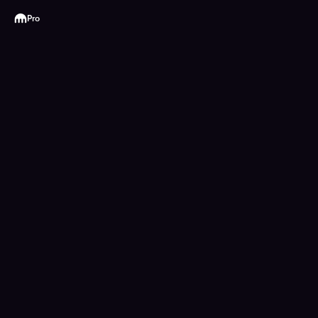
Kraken
Pro