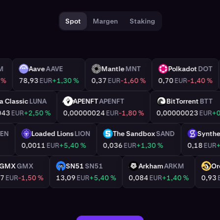
Spot
Margen
Staking
Memecore
M
Aave
AAVE
Mantle
MNT
M
AAVE
MNT
DOT
0,97
EUR
-3,30 %
78,93
EUR
+1,30 %
0,37
EUR
-1,60 %
0,7
Terra Classic
LUNA
APENFT
APENFT
BitTorre
LUNA
APENFT
BTT
0,000043
EUR
+2,50 %
0,00000024
EUR
-1,80 %
0,000000
nLayer
EIGEN
Loaded Lions
LION
The Sandbox
SAND
LION
SAND
R
-1,20 %
0,0011
EUR
+5,40 %
0,036
EUR
+1,30 %
X
GMX
GMX
SN51
SN51
Arkham
GMX
SN51
ARKM
R
+0,70 %
5,57
EUR
-1,50 %
13,09
EUR
+5,40 %
0,084
EUR
+