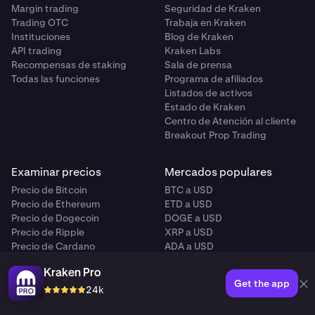
Margin trading
Seguridad de Kraken
Trading OTC
Trabaja en Kraken
Instituciones
Blog de Kraken
API trading
Kraken Labs
Recompensas de staking
Sala de prensa
Todas las funciones
Programa de afiliados
Listados de activos
Estado de Kraken
Centro de Atención al cliente
Breakout Prop Trading
Examinar precios
Mercados populares
Precio de Bitcoin
BTC a USD
Precio de Ethereum
ETD a USD
Precio de Dogecoin
DOGE a USD
Precio de Ripple
XRP a USD
Precio de Cardano
ADA a USD
Precio de Solana
SOL a USD
Precio de Litecoin
LTC a USD
Kraken Pro
Get the app
Todos los precios de las
Todos los criptomercados
24k
criptomonedas