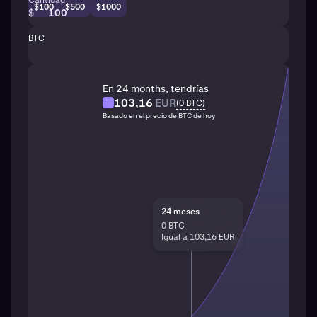
Cantidad
$100
$500
$1000
$
BTC
En 24 months, tendrías
103,16
EUR
(
0
BTC
)
Basado en el precio de BTC de hoy
24
meses
0
BTC
Igual a 103,16 EUR